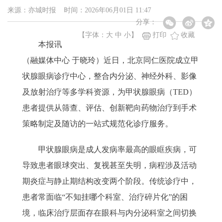
来源：亦城时报 时间：2026年06月01日 11:47
分享：
【字体：
大
中
小
】
打印
收藏
本报讯
（融媒体中心 于晓玲）近日，北京同仁医院成立甲
状腺眼病诊疗中心，整合内分泌、神经外科、影像
及放射治疗等多学科资源，为甲状腺眼病（TED）
患者提供从筛查、评估、创新靶向药物治疗到手术
策略制定及随访的一站式规范化诊疗服务。
甲状腺眼病是成人发病率最高的眼眶疾病，可
导致患者眼球突出、复视甚至失明，病程涉及活动
期炎症与静止期结构改变两个阶段。传统诊疗中，
患者常面临“不知挂哪个科室、治疗碎片化”的困
境，临床治疗层面存在眼科与内分泌科室之间切换