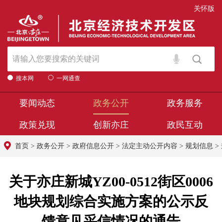
关怀版
搜本网
一网通查
要闻动态
政务公开
政务服务
政策兑现
创新亦庄
政民互动
首页
>
政务公开
>
政府信息公开
>
法定主动公开内容
>
规划信息
>
关于亦庄新城YZ00-0512街区0006
地块规划综合实施方案的公示反
馈意见采信情况的通告