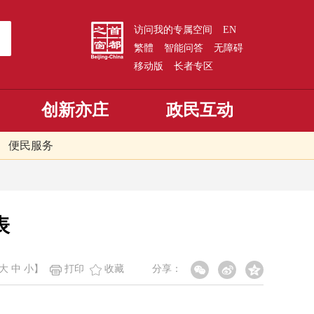
访问我的专属空间
EN
繁體
智能问答
无障碍
移动版
长者专区
创新亦庄
政民互动
便民服务
表
大
中
小
】
打印
收藏
分享：