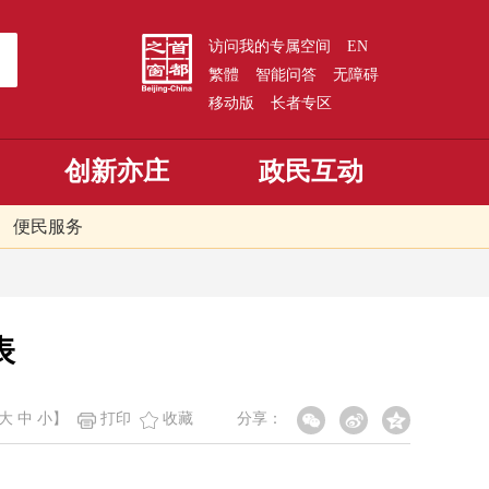
访问我的专属空间
EN
繁體
智能问答
无障碍
移动版
长者专区
创新亦庄
政民互动
便民服务
表
大
中
小
】
打印
收藏
分享：