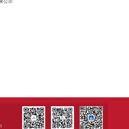
果公示
)