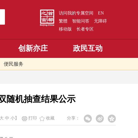
访问我的专属空间
EN
繁體
智能问答
无障碍
移动版
长者专区
创新亦庄
政民互动
便民服务
量双随机抽查结果公示
大
中
小
】
打印
收藏
分享：