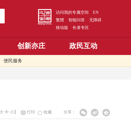
访问我的专属空间
EN
繁體
智能问答
无障碍
移动版
长者专区
创新亦庄
政民互动
便民服务
大
中
小
】
打印
收藏
分享：