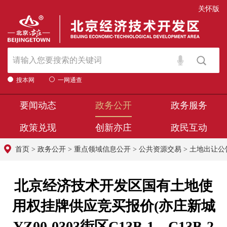
关怀版
搜本网
一网通查
要闻动态
政务公开
政务服务
政策兑现
创新亦庄
政民互动
首页
>
政务公开
>
重点领域信息公开
>
公共资源交易
>
土地出让公
北京经济技术开发区国有土地使
用权挂牌供应竞买报价(亦庄新城
YZ00-0303街区C13B-1、C13B-2