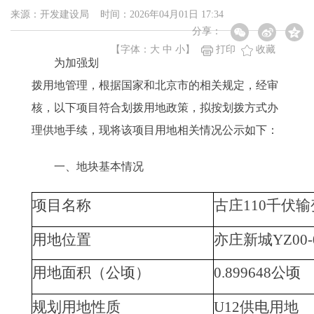
来源：开发建设局 时间：2026年04月01日 17:34
分享：
【字体：
大
中
小
】
打印
收藏
为加强划
拨用地管理，根据国家和北京市的相关规定，经审
核，以下项目符合划拨用地政策，拟按划拨方式办
理供地手续，现将该项目用地相关情况公示如下：
一、地块基本情况
项目名称
古庄
110千伏
用地位置
亦庄新城
YZ00
用地面积（公顷）
0.899648公顷
规划用地性质
U12供电用地