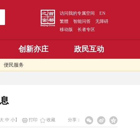
访问我的专属空间
EN
繁體
智能问答
无障碍
移动版
长者专区
创新亦庄
政民互动
便民服务
信息
大
中
小
】
打印
收藏
分享：