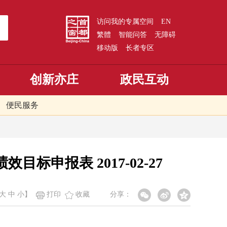
访问我的专属空间
EN
繁體
智能问答
无障碍
移动版
长者专区
创新亦庄
政民互动
便民服务
申报表 2017-02-27
大
中
小
】
打印
收藏
分享：