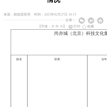
来源：财政国资局 时间：2025年02月27日 16:15
分享：
【字体：
大
中
小
】
打印
收藏
尚亦城（北京）科技文化
姓名
职务
当年