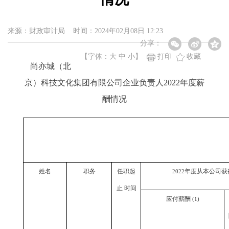
来源：财政审计局 时间：2024年02月08日 12:23
分享：
【字体：
大
中
小
】
打印
收藏
尚亦城（北
京）科技文化集团有限公司企业负责人2022年度薪
酬情况
姓名
职务
任职起
年度从本公司获
2022
止
时间
应付薪酬
(1)