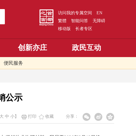
访问我的专属空间
EN
繁體
智能问答
无障碍
移动版
长者专区
创新亦庄
政民互动
便民服务
销公示
大
中
小
】
打印
收藏
分享：