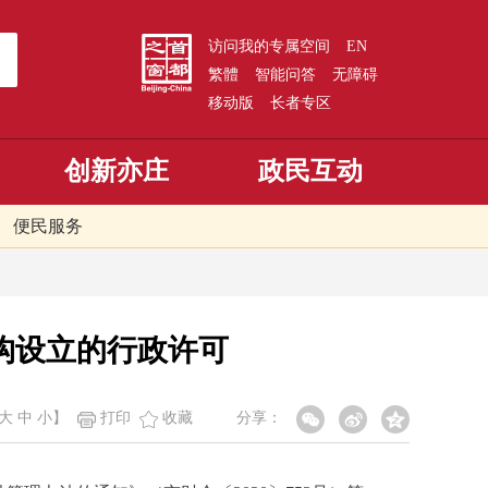
访问我的专属空间
EN
繁體
智能问答
无障碍
移动版
长者专区
创新亦庄
政民互动
便民服务
构设立的行政许可
大
中
小
】
打印
收藏
分享：