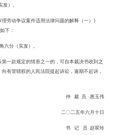
（实发）。
理劳动争议案件适用法律问题的解释（一）》
决如下：
九角六分（实发）。
第一款规定的情形之一的，可自本裁决书收到之
，向有管辖权的人民法院提起诉讼，逾期不起诉，
仲 裁 员 惠玉伟
二〇二五年六月十日
书 记 员 赵翠玲