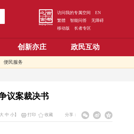
访问我的专属空间
EN
繁體
智能问答
无障碍
移动版
长者专区
创新亦庄
政民互动
便民服务
动争议案裁决书
大
中
小
】
打印
收藏
分享：