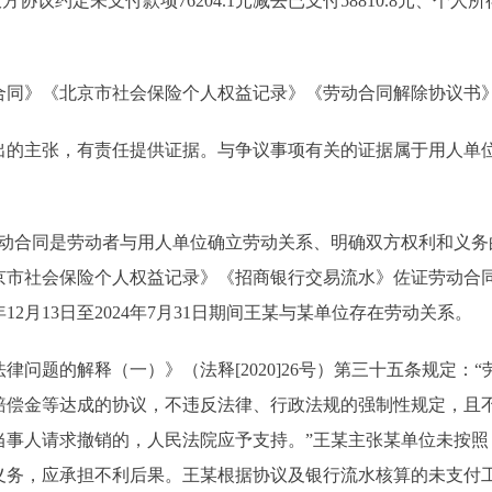
协议约定未支付款项76204.1元减去已支付58810.8元、个人所得税3
同》《北京市社会保险个人权益记录》《劳动合同解除协议书》
主张，有责任提供证据。与争议事项有关的证据属于用人单位
合同是劳动者与用人单位确立劳动关系、明确双方权利和义务的
京市社会保险个人权益记录》《招商银行交易流水》佐证劳动合
12月13日至2024年7月31日期间王某与某单位存在劳动关系。
题的解释（一）》（法释[2020]26号）第三十五条规定：
赔偿金等达成的协议，不违反法律、行政法规的强制性规定，且
当事人请求撤销的，人民法院应予支持。”王某主张某单位未按照
义务，应承担不利后果。王某根据协议及银行流水核算的未支付