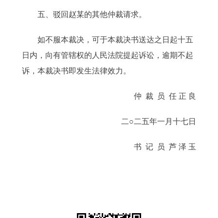
五、驳回赵某的其他仲裁请求。
如不服本裁决，可于本裁决书送达之日起十五
日内，向有管辖权的人民法院提起诉讼，逾期不起
诉，本裁决书即发生法律效力。
仲 裁 员 任 正 良
二○二五年一月十七日
书 记 员 芦 泽 玉