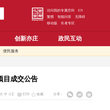
访问我的专属空间
EN
繁體
智能问答
无障碍
移动版
长者专区
创新亦庄
政民互动
便民服务
项目成交公告
大
中
小
】
打印
收藏
分享：