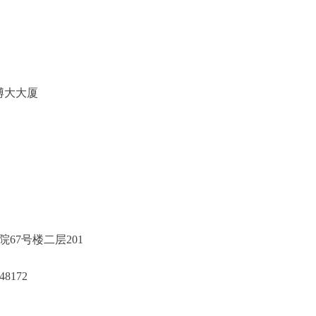
博大大厦
7号楼二层201
172