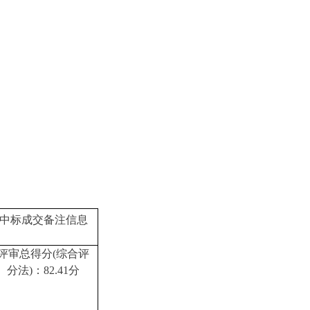
中标成交备注信息
评审总得分
(综合评
分法)：82.41分