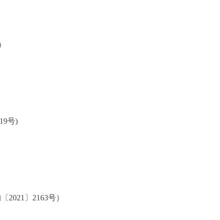
）
9号)
21〕2163号）