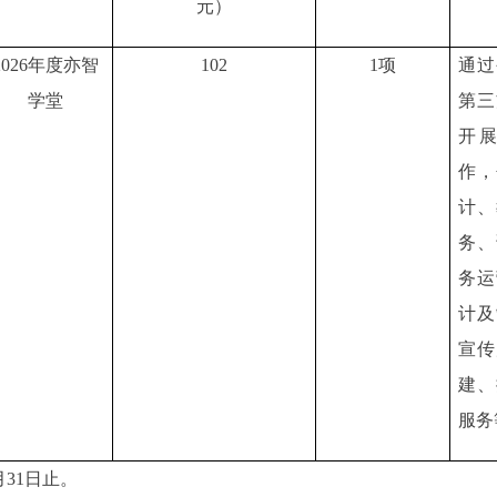
元）
2026年度亦智
102
1项
通过
学堂
第三
开
作，
计、
务、
务运
计及
宣传
建、
服务
31日止。