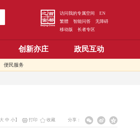
访问我的专属空间
EN
繁體
智能问答
无障碍
移动版
长者专区
创新亦庄
政民互动
便民服务
大
中
小
】
打印
收藏
分享：