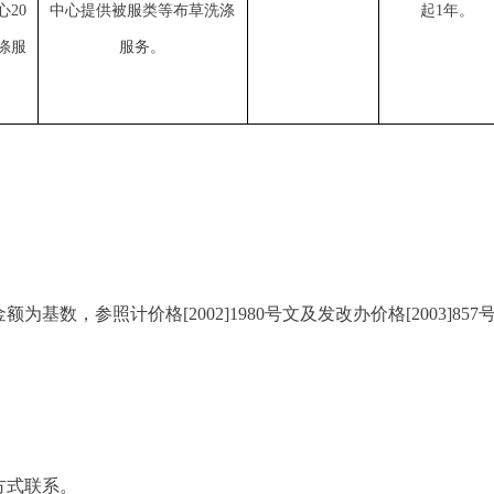
心
20
中心提供被服类等布草洗涤
起
1年。
涤服
服务。
，参照计价格[2002]1980号文及发改办价格[2003]85
方式联系。