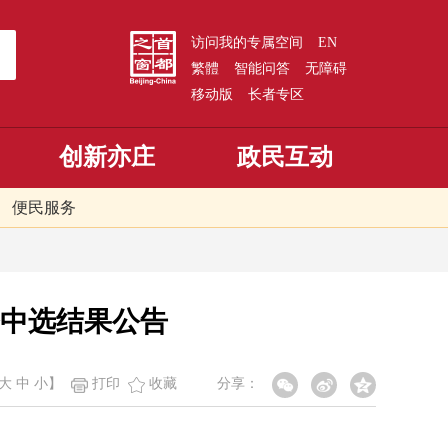
访问我的专属空间
EN
繁體
智能问答
无障碍
移动版
长者专区
创新亦庄
政民互动
便民服务
务中选结果公告
大
中
小
】
打印
收藏
分享：