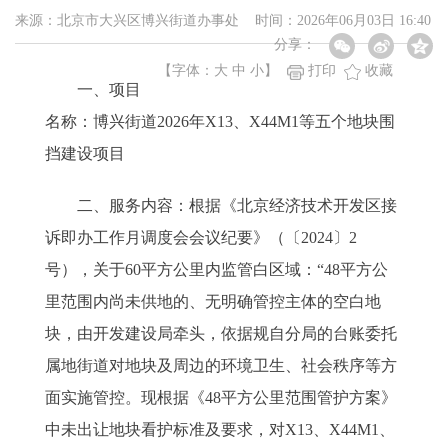
来源：北京市大兴区博兴街道办事处 时间：2026年06月03日 16:40
分享：
【字体：
大
中
小
】
打印
收藏
一、项目
名称：博兴街道2026年X13、X44M1等五个地块围
挡建设项目
二、服务内容：根据《北京经济技术开发区接
诉即办工作月调度会会议纪要》（〔2024〕2
号），关于60平方公里内监管白区域：“48平方公
里范围内尚未供地的、无明确管控主体的空白地
块，由开发建设局牵头，依据规自分局的台账委托
属地街道对地块及周边的环境卫生、社会秩序等方
面实施管控。现根据《48平方公里范围管护方案》
中未出让地块看护标准及要求，对X13、X44M1、