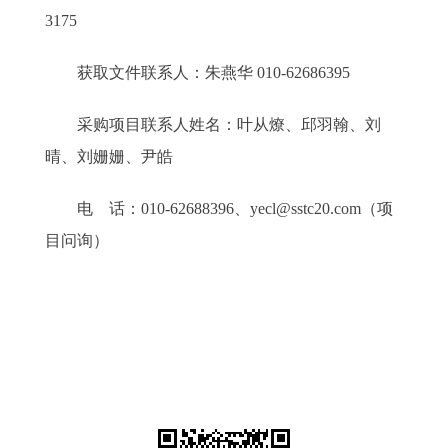
3175
获取文件联系人：朱燕华 010-62686395
采购项目联系人姓名：叶从燎、邱羽翰、刘
晴、刘姗姗、尹皓
电 话：010-62688396、yecl@sstc20.com（项
目问询）