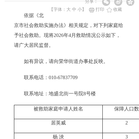
分享：
【字体：
大
中
小
】
打印
收藏
依据《北
京市社会救助实施办法》相关规定，对下列家庭给
予社会救助。现将2026年4月救助情况公示如下，
请广大居民监督。
如有异议，请向荣华街道办事处反映。
联系电话：010-67837709
联系地址：地盛北街一号院8号楼
被救助家庭申请人
姓名
保障
人口
数
居英威
2
杨
泱
3