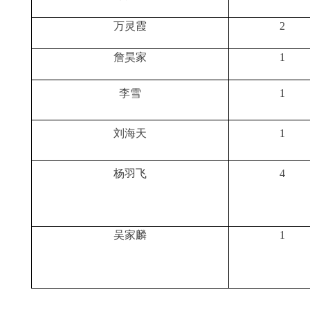
万灵霞
2
詹昊家
1
李雪
1
刘海天
1
杨羽飞
4
吴家麟
1