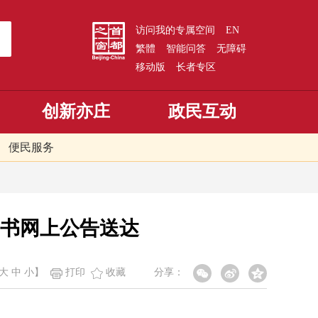
访问我的专属空间
EN
繁體
智能问答
无障碍
移动版
长者专区
创新亦庄
政民互动
便民服务
书网上公告送达
大
中
小
】
打印
收藏
分享：