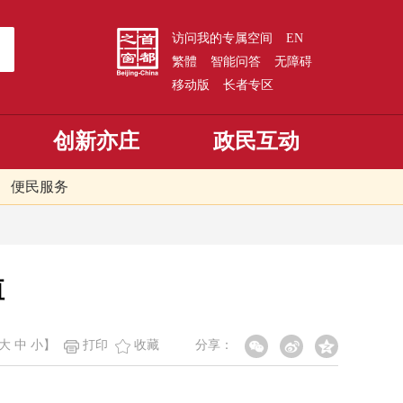
访问我的专属空间
EN
繁體
智能问答
无障碍
移动版
长者专区
创新亦庄
政民互动
便民服务
值
大
中
小
】
打印
收藏
分享：