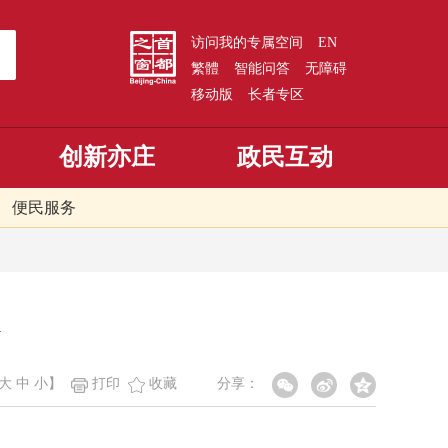
访问我的专属空间
EN
繁體
智能问答
无障碍
移动版
长者专区
创新亦庄
政民互动
便民服务
大
中
小
】
打印
收藏
分享：