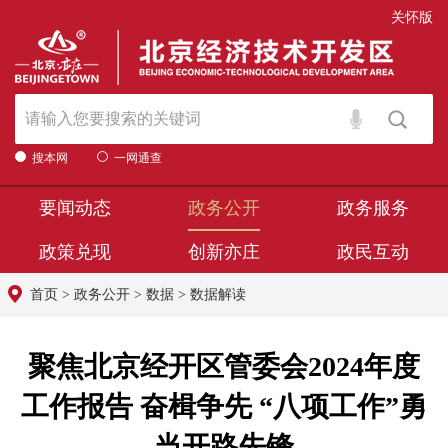
关怀版
搜本网
一网通查
要闻动态
政务公开
政务服务
政策兑现
创新亦庄
政民互动
首页
>
政务公开
>
数据
>
数据解读
聚焦北京经开区管委会2024年度
工作报告 奋楫争先 “八项工作”勇
当开路先锋