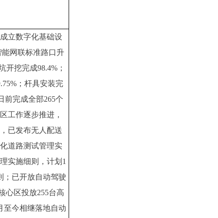
，成立数字化基础设
智能网联标准路口升
开挖完成98.4%；
.75%；杆具安装完
1日前完成全部265个
区工作逐步推进，
，已发布无人配送
化道路测试管理实
管理实施细则，计划1
则；已开放自动驾驶
核心区投放255台高
月至今相继落地自动