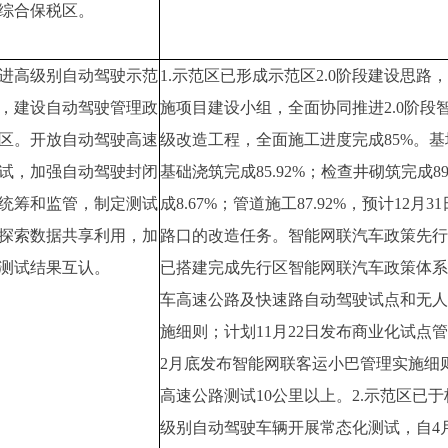
综合保税区。
进高级别自动驾驶示范
1.示范区已形成示范区2.0阶段建设思路
，建设自动驾驶管理政
施项目建设小组，全面协同推进2.0阶段
区。开放自动驾驶高速
级改造工程，全面施工进度完成85%。基坑
试，加强自动驾驶封闭
基础浇筑完成85.92%；检查井砌筑完成89
统筹和监管，制定测试
成8.67%；管道施工87.92%，预计12月3
探索数据共享利用，加
路口的改造任务。智能网联汽车政策先行
测试结果互认。
已搭建完成先行区智能网联汽车政策体系
车高速公路及快速路自动驾驶试点和无人
施细则；计划11月22日发布商业化试点
2月底发布智能网联客运小巴管理实施细
高速公路测试10公里以上。2.示范区已于
级别自动驾驶车辆开展常态化测试，自4