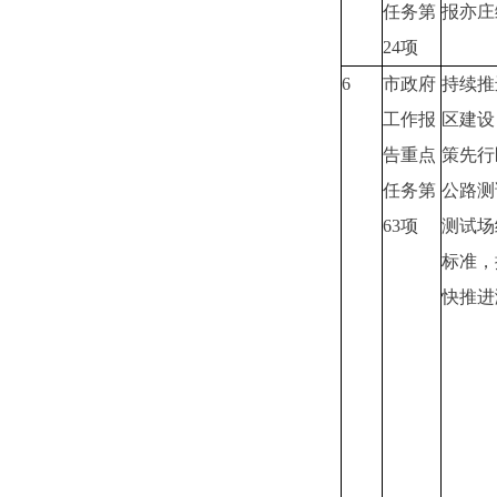
任务第
报亦庄
24项
6
市政府
持续推
工作报
区建设
告重点
策先行
任务第
公路测
63项
测试场
标准，
快推进