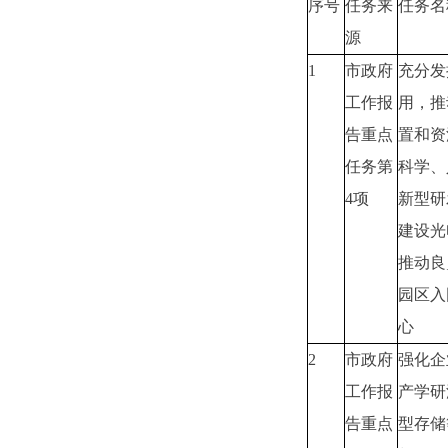
序号
任务来
任务名
源
1
市政府
充分发
工作报
用，推
告重点
置和资
任务第
科学、
4项
新型研
建设光
推动良
园区入
心
2
市政府
强化企
工作报
产学研
告重点
型存储