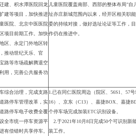
迁建、积水潭医院回龙
儿童医院覆盖南部、西部的整体布局”自
扩建等项目，加快推进
址亦庄新城范围内以来，经开区相关职能
童医院、北京中医医院
委的持续对接，做好选址论证等工作，目
区项目前期工作。加快
作仍在推进中。
地区、永定门外地区转
，推动世纪天乐、官
宝路等市场疏解腾退空
利用，完善公共服务功
车综合治理，完成支路
1.已在同仁医院周边（院区、56S1、57
道路停车管理改革，实
16）、京东（C13）、嘉捷BOX、嘉捷
道路停车电子收费全覆
个停车场完成加装ETC识别设备。
设全市统一停车资源平
2.于2021年10月8日完成50个可识别
进有偿错时共享停车。
装工作。