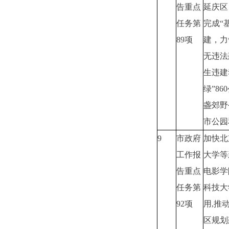
告重点
延庆区
任务第
完成“
89项
建，力
无违法
生违建
绿”8
盏郊野
市公园
9
市政府
加快北
工作报
大学等
告重点
电影学
任务第
科技大
92项
用,推
区规划