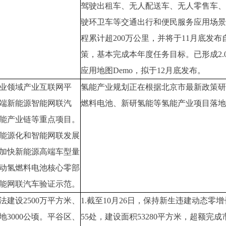
驾驶出租车、无人配送车、无人零售车、
驶环卫车等交通出行和便民服务应用场景
程累计超200万公里，并将于11月底发
策，基本完成本年度任务目标。已形成2.
应用地图Demo，拟于12月底发布。
业领域产业互联网平
氢能产业规划正在根据北京市最新政策研
端新能源智能网联汽
燃料电池、新研氢能等氢能产业项目落地
能产业链等重点项目。
能源化和智能网联发展
加快新能源高端车型量
动氢燃料电池核心零部
能网联汽车验证示范。
法建设2500万平方米、
1.截至10月26日，保持新生违建动态零增
地3000公顷。平谷区、
55处，建设面积53280平方米，超额完