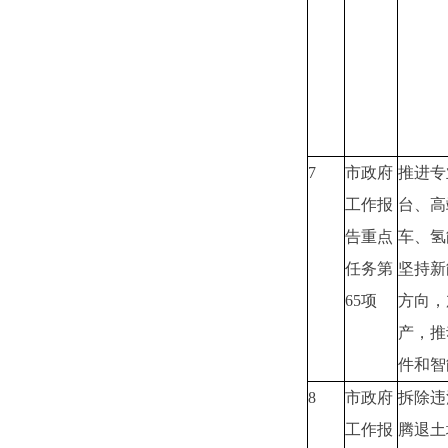
7
市政府
推进专
工作报
台、高
告重点
车、氢
任务第
坚持新
65项
方向，
产，推
件和智
8
市政府
拆除违
工作报
腾退土