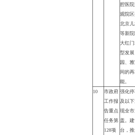
腔医院
观院区
北京儿
等新院
大红门
型发展
园、雅
间的再
能。
10
市政府
强化停
工作报
及以下
告重点
现全市
任务第
盖。建
128项
台，推