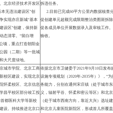
、北京经济技术开发区
拆违任务。
基本无违法建设区”创
2.目前已完成60平方公里内数据核查
争实现亦庄新城“基本
促创建单元超额完成限期整治类图斑拆除
建设区”创建，保持新
促各成员单位开展数据录入及审核工作。
动态清零。“留白增
验收。
60公顷，重点打造朝阳金
公园（二期）等一批城
和大尺度绿地。
京城市学院、北京工商
依据北京市卫健委于2021年9月10日发
新校区建设，实现北京
设施专项规划（2020年-2035年）》，
院怀柔校区、北京信息
务能力，分别在通州宋庄镇（处于城市东
学昌平校区部分竣工投
义，辐射平谷、怀柔和密云等区）和北京
动首都医科大学等新校
（处于城市西南方向，靠近大兴）选址建
建设。持续推进北京口
和北京儿童医院新院区，形成首儿所覆盖