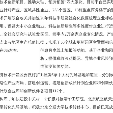
技术创新项目。推动大
理、预测预警”四大版块。目前平台已实
业针对产业、区域共性
企业、258个园区、13栋重点商务楼宇的监
求开展联合攻关并加速
20年科技手册及社会化数据梳理企业标签
用，促进大中小企业融
业、科技创新属性等多维度对企业进行运
。全社会研究与试验发
园区、楼宇内2万余家企业变化情况、产
支出占地区生产总值比
据，实现了50个城市更新园区空置面积
在6%左右。
信息月度线上填报等功能。基于企业和园
析，提供税收波动提示、异地企业风险预
类预测预警功能。
济技术开发区要做好扩
1.挂牌6家中关村先导基地加速区，分别
略性产业布局，搭建创
运营。搭建创新成长计划企业库和创新伙
计划企业库和创新伙伴
备项目112个。
构库，加快建设中关村
2.积极对接清华工研院、北京航空航天
果转化先导基地，积极
北京交通大学技术转移中心，目前已完成