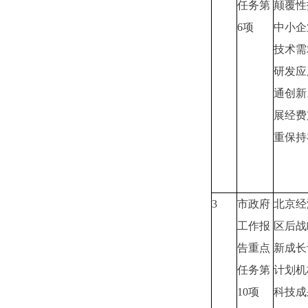
任务第
颠覆性
6项
中小企
技术需
研发应
通创新
展经费
重保持
3
市政府
北京经
工作报
区后战
告重点
新成长
任务第
计划机
10项
科技成