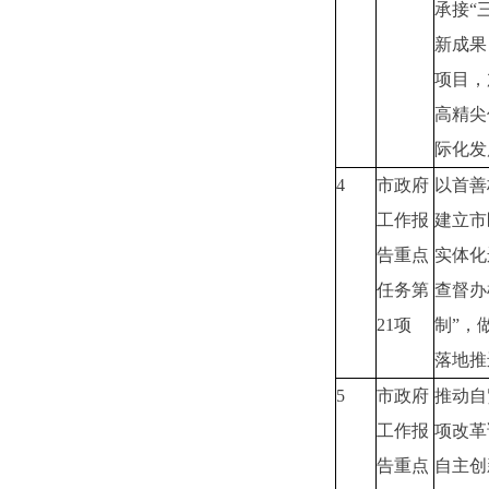
承接“
新成果
项目，
高精尖
际化发
4
市政府
以首善
工作报
建立市
告重点
实体化
任务第
查督办
21项
制”，
落地推
5
市政府
推动自
工作报
项改革
告重点
自主创