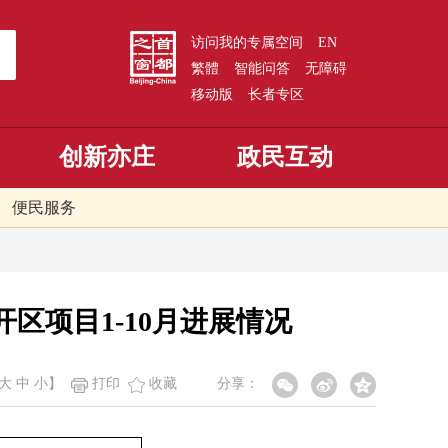
访问我的专属空间
EN
繁體
智能问答
无障碍
移动版
长者专区
创新亦庄
政民互动
便民服务
区项目1-10月进展情况
大
中
小
】
打印
收藏
分享：