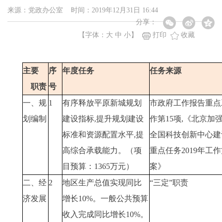
来源：党政办公室 时间：2019年12月31日 16:44
分享：
【字体：
大
中
小
】
打印
收藏
主要
序
年度任务
任务来源
职责
号
一、规
1
有序释放平原新城规划
市政府工作报告重点
划编制
建设指标,提升规划建设
作第15项,《北京加
标准和资源配置水平,提
全国科技创新中心建
高综合承载能力。（项
重点任务2019年工
目预算：1365万元）
案》
二、经
2
地区生产总值实现同比
“三定”职责
济发展
增长10%。一般公共预算
收入完成同比增长10%。