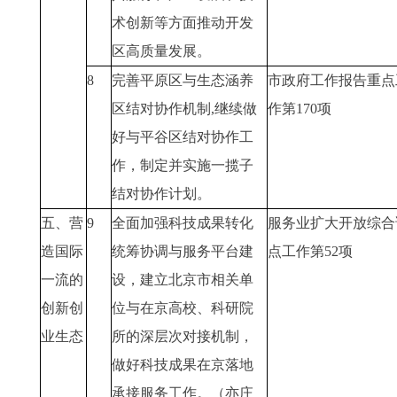
术创新等方面推动开发
区高质量发展。
8
完善平原区与生态涵养
市政府工作报告重点
区结对协作机制,继续做
作第170项
好与平谷区结对协作工
作，制定并实施一揽子
结对协作计划。
五、营
9
全面加强科技成果转化
服务业扩大开放综合
造国际
统筹协调与服务平台建
点工作第52项
一流的
设，建立北京市相关单
创新创
位与在京高校、科研院
业生态
所的深层次对接机制，
做好科技成果在京落地
承接服务工作。（亦庄