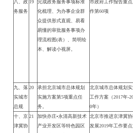
八、政
19
完成政务服务事项标准
市政府工作报告重点
务服务
化梳理、为办事企业群
作第60项
众提供形式直观、易看
易懂的审批服务事项办
理流程图(表）、简明绘
本、解读小视屏。
九、落
20
承担北京城市总体规划
北京城市总体规划实
实城市
实施方案第5项重点任
工作方案（2017年-20
总规
务。
0年）
十、京
21
加快亦庄•永清高新技术
北京市推进京津冀协
津冀协
产业开发区等特色园区
发展2019年工作要