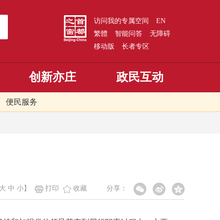
访问我的专属空间
EN
繁體
智能问答
无障碍
移动版
长者专区
创新亦庄
政民互动
便民服务
大
中
小
】
打印
收藏
分享：