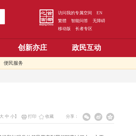
访问我的专属空间
EN
繁體
智能问答
无障碍
移动版
长者专区
创新亦庄
政民互动
便民服务
大
中
小
】
打印
收藏
分享：