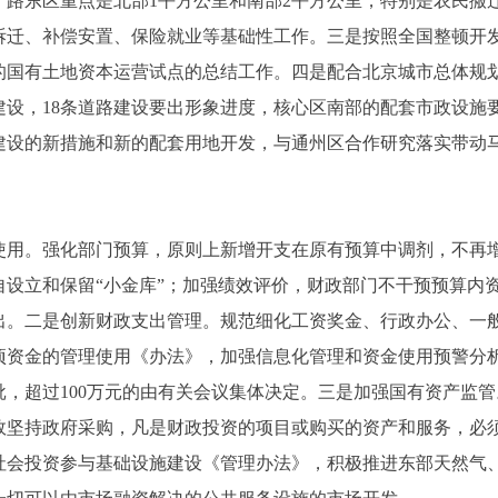
；路东区重点是北部1平方公里和南部2平方公里，特别是农民搬
拆迁、补偿安置、保险就业等基础性工作。三是按照全国整顿开
的国有土地资本运营试点的总结工作。四是配合北京城市总体规
建设，18条道路建设要出形象进度，核心区南部的配套市政设施
建设的新措施和新的配套用地开发，与通州区合作研究落实带动
。
。强化部门预算，原则上新增开支在原有预算中调剂，不再增
自设立和保留“小金库”；加强绩效评价，财政部门不干预预算内
出。二是创新财政支出管理。规范细化工资奖金、行政办公、一
项资金的管理使用《办法》，加强信息化管理和资金使用预警分析
批，超过100万元的由有关会议集体决定。三是加强国有资产监
效坚持政府采购，凡是财政投资的项目或购买的资产和服务，必
社会投资参与基础设施建设《管理办法》，积极推进东部天然气