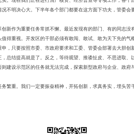
扎实。现在我们正在进行清产核资、经济普查等专项工作，各个
情况不明决心大。下半年各个部门都要在这方面下功夫，管委会
新作为重要任务常抓不懈。最近发现有的部门、有的同志没有
头值得重视。开发区的干部必须有敢闯、敢试、敢为天下先的气
重申，只要按照市委、市政府要求和工委、管委会部署去大胆创
正，总结提高就是了。反之，等待观望、推诿扯皮、不思进取、
否则建设示范区的任务就无法完成，探索新型政府与企业、政府
繁重。我们一定要振奋精神，开拓创新，求真务实，埋头苦干