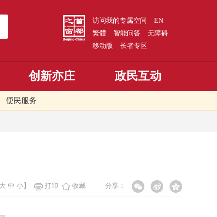
访问我的专属空间
EN
繁體
智能问答
无障碍
移动版
长者专区
创新亦庄
政民互动
便民服务
大
中
小
】
打印
收藏
分享：