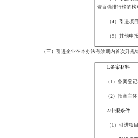
资百强排行榜的榜
（
4）引进项
（
5）其他申
（三）引进企业在本办法有效期内首次升规纳统、
1.备案材料
（
1）备案登
（
2）招商主
2.申报条件
（
1）引进项