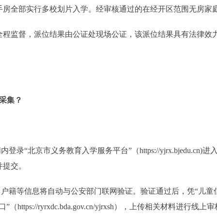
的二手房全部实行多校划片入学。经审核通过的在经开区范围无房家
监督，派位结果由公证处现场公证，该派位结果具有法律效力
采集？
京市义务教育入学服务平台”（https://yjrx.bjedu.cn
并提交。
户籍等信息将自动与公安部门联网验证。验证通过后，凭“儿童
://ryrxdc.bda.gov.cn/yjrxsh），上传相关材料进行线上