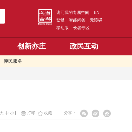
访问我的专属空间
EN
繁體
智能问答
无障碍
移动版
长者专区
创新亦庄
政民互动
便民服务
大
中
小
】
打印
收藏
分享：