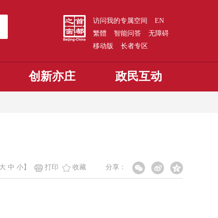
访问我的专属空间
EN
繁體
智能问答
无障碍
移动版
长者专区
创新亦庄
政民互动
大
中
小
】
打印
收藏
分享：