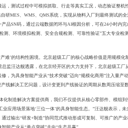
搬运，测试过程中可模拟抓取、行走等真实工况，动态验证整机
站自研MES、WMS、QMS系统，实现从物料入厂到最终测试的
产品SN码，通过云端数据闭环与AI根因分析，可在24小时内
气检测、环境模拟检测、安全合规检测、可靠性验证”五大专业检
产难’的结构性困境。北京超级工厂的核心战略价值是用规模化
运营总监汪达舰透露，在北京经开区的大力支持下，北京超级工厂从
装修，为具身智能产业从“技术突破”迈向“规模化商用”注入量
进产线解决工艺问题，设计变更到产线验证的周期从数周压缩至
体化制造解决方案提供商，我们不仅提供从核心零部件、模组到
工业应用场景落地‘三位一体’的具身智能生态。”汪达舰表示，
通过输出“研发+制造”协同范式推动形成可复制、可推广的产
智能产业从“单点突破”走向“生态共赢”。