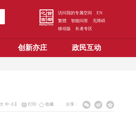
访问我的专属空间
EN
繁體
智能问答
无障碍
移动版
长者专区
创新亦庄
政民互动
大
中
小
】
打印
收藏
分享：