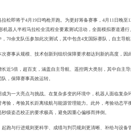
松即将于4月19日鸣枪开跑。为更好筹备赛事，4月11日晚至
亦庄人形机器人半程马拉松全流程全要素测试活动，全面模拟赛道通
，70余支队伍参加此次测试，其中包含4支国际赛队，自主导
次赛事从规模、技术创新到组织保障要求都达到新的高度，因此
近5倍，超百支，涵盖自主导航、遥控两大类别，其中自主导
团队，保障赛事高效运转。
为一大亮点与挑战。在复杂多变的环境中，机器人面临复杂环
苛考验，考验其长距离续航与能源管理能力。此外，考验动态平
毫秒级姿态校正的要求极高，避免因重心偏移而摔倒。
跑与行进规则更科学、成绩与判罚规则更清晰、补给与设备管