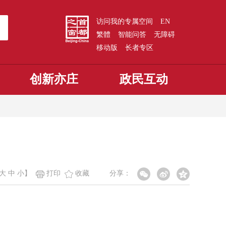
访问我的专属空间
EN
繁體
智能问答
无障碍
移动版
长者专区
创新亦庄
政民互动
大
中
小
】
打印
收藏
分享：