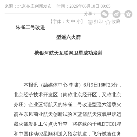
来源：北京亦庄创新发布 时间：2026年06月10日 09:05
分享：
【字体：
大
中
小
】
打印
收藏
朱雀二号改进
型遥六火箭
携银河航天互联网卫星成功发射
本报讯（融媒体中心 李啸）6月9日16时23分，
北京经济技术开发区（简称北京经开区，又称北京
亦庄）企业蓝箭航天的朱雀二号改进型遥六运载火
箭在东风商业航天创新试验区蓝箭航天液氧甲烷运
载火箭发射工位点火升空，将搭载的千帆DTC01星
和中国移动02星顺利送入预定轨道，飞行试验任务