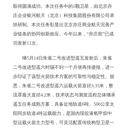
取得圆满成功。本次任务中的1颗卫星，由北京亦
庄企业银河航天（北京）科技集团股份有限公司承
担研制。本次任务彰显出北京亦庄商业航天完善产
业链条的协同创新效应。今年以来，“亦庄箭”已成
功发射11次。
继5月14日朱雀二号改进型遥五发射后，朱雀
二号改进型遥六时隔不到一个月便再传捷报，进一
步印证了该型火箭技术方案的可靠性与稳定性。据
悉，朱雀二号改进型遥六运载火箭直径3.35米，整
流罩最大直径4.2米，技术状态与测发流程总体继承
遥五任务成熟方案，具备近地轨道6吨、500公里太
阳同步轨道4吨运载能力，是国内现役液氧甲烷中
型运载火箭主力型号，可灵活配置传统构型卫星一