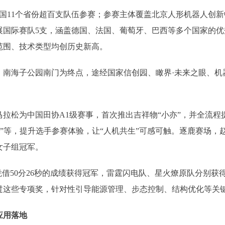
11个省份超百支队伍参赛；参赛主体覆盖北京人形机器人创新
展国际赛队5支，涵盖德国、法国、葡萄牙、巴西等多个国家的
范围、技术类型均创历史新高。
海子公园南门为终点，途经国家信创园、瞰界·未来之眼、机
拉松为中国田协A1级赛事，首次推出吉祥物“小亦”，并全流程
员”等，提升选手参赛体验，让“人机共生”可感可触。逐鹿赛场，赵
女子组冠军。
借50分26秒的成绩获得冠军，雷霆闪电队、星火燎原队分别获
过这些专项奖，针对性引导能源管理、步态控制、结构优化等关
应用落地