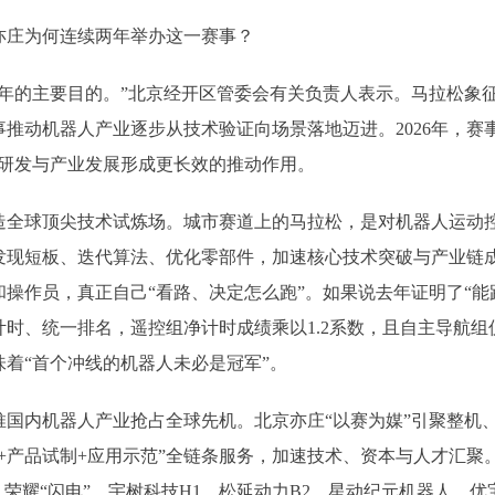
庄为何连续两年举办这一赛事？
的主要目的。”北京经开区管委会有关负责人表示。马拉松象征
事推动机器人产业逐步从技术验证向场景落地迈进。2026年，赛事
技研发与产业发展形成更长效的推动作用。
球顶尖技术试炼场。城市赛道上的马拉松，是对机器人运动控
发现短板、迭代算法、优化零部件，加速核心技术突破与产业链
操作员，真正自己“看路、决定怎么跑”。如果说去年证明了“能
时、统一排名，遥控组净计时成绩乘以1.2系数，且自主导航组
着“首个冲线的机器人未必是冠军”。
内机器人产业抢占全球先机。北京亦庄“以赛为媒”引聚整机、
证+产品试制+应用示范”全链条服务，加速技术、资本与人才汇聚
”、荣耀“闪电”、宇树科技H1、松延动力B2、星动纪元机器人、