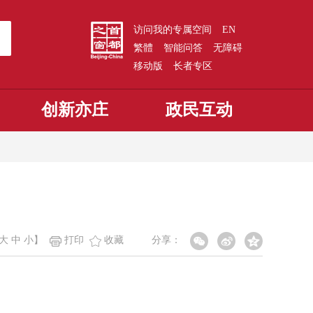
访问我的专属空间
EN
繁體
智能问答
无障碍
移动版
长者专区
创新亦庄
政民互动
大
中
小
】
打印
收藏
分享：