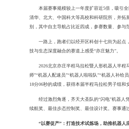
本届赛事规模较上一年度扩容近5倍，吸引全国
清华、北大、中国科大等高校和科研院所，并拓
别，其中自主导航占比近四成，参赛数量、参与
一路上，跑者们以经开区科创十七街为起点，南
技与生态深度融合的赛道上感受“亦庄魅力”。
2026北京亦庄半程马拉松暨人形机器人半程马
师”“机器人配速员”“机器人啦啦队”“机器人补给
18分06秒的成绩，获得本届半程马拉松男子组和
经过激烈角逐，齐天大圣队的“闪电”机器人凭
续航奖、最佳步态控制奖、最佳设计奖。赛事通
“以赛促产”：打造技术试炼场，助推机器人