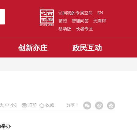
访问我的专属空间
EN
繁體
智能问答
无障碍
移动版
长者专区
创新亦庄
政民互动
大
中
小
】
打印
收藏
分享：
功举办