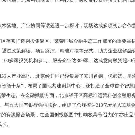
国瑞、北京科创基金、国科投资、芯动能投资等投资机构代表
术落地、产业协同等话题进一步探讨，现场达成多项初步合作
区落实打造创投集聚区、繁荣区域金融生态工作部署的重要举措
，通过政策解读、项目路演、精准对接等形式，助力企业破解融
100多家投资机构参与，服务企业达300家，达成意向融资超20
产业高地，北京经开区已经集聚了安川首钢、优必选、星海图等
具身智能十条”，布局了国地共建创新中心，还打造了全球首个智慧
繁荣生态。在金融赋能方面，北京经开区高标准运营科创金融服务
元。与五大国有银行强强联合，组建了总规模达310亿元的AIC
”的资源撮合场景，在全国创投版图中打响极具号召力的“亦庄品
成长。