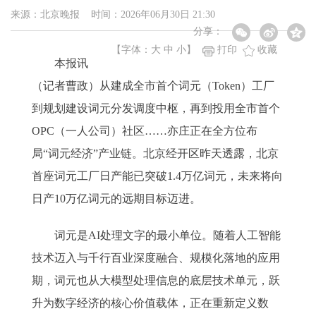
来源：北京晚报 时间：2026年06月30日 21:30
分享：
【字体：
大
中
小
】
打印
收藏
本报讯
（记者曹政）从建成全市首个词元（Token）工厂
到规划建设词元分发调度中枢，再到投用全市首个
OPC（一人公司）社区……亦庄正在全方位布
局“词元经济”产业链。北京经开区昨天透露，北京
首座词元工厂日产能已突破1.4万亿词元，未来将向
日产10万亿词元的远期目标迈进。
词元是AI处理文字的最小单位。随着人工智能
技术迈入与千行百业深度融合、规模化落地的应用
期，词元也从大模型处理信息的底层技术单元，跃
升为数字经济的核心价值载体，正在重新定义数