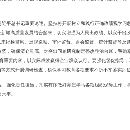
平总书记重要论述。坚持将开展树立和践行正确政绩观学习教
亦庄新城高质量发展结合起来，切实增强为人民出政绩、以实干出
”以来纪检监察、巡视巡察、审计监督、财会监督、统计监督等反
攻坚，确保清仓见底。对突出问题研究制定整改整治台账，明确牵
教育重要内容，以实际成效赢得企业群众认可。要强化督促指导，
访等方式开展调研检查，确保学习教育各项要求不折不扣落实到
强化责任担当，扎实有序做好亦庄半马各项组织保障工作，持
出水平。