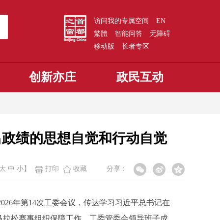
访问我的专属空间
EN
繁體
智能问答
无障碍
移动版
长者专区
创新亦庄
政民互动
出政绩的思想自觉和行动自觉
大
中
小
】
打印
收藏
分享：
26年第14次工委会议，传达学习习近平总书记在
马拉松赛事组织保障工作。工委管委会领导班子成