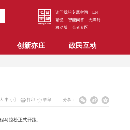
访问我的专属空间
EN
繁體
智能问答
无障碍
移动版
长者专区
创新亦庄
政民互动
大
中
小
】
打印
收藏
分享：
半程马拉松正式开跑。