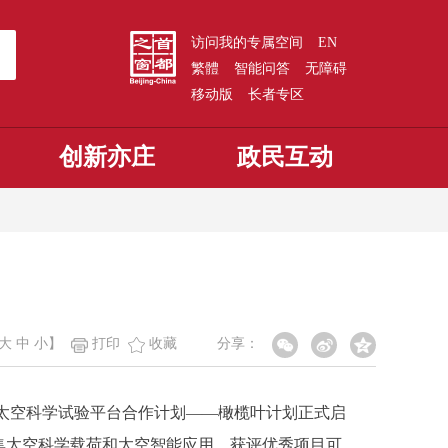
访问我的专属空间
EN
繁體
智能问答
无障碍
移动版
长者专区
创新亦庄
政民互动
大
中
小
】
打印
收藏
分享：
太空科学试验平台合作计划——橄榄叶计划正式启
征集太空科学载荷和太空智能应用，获评优秀项目可