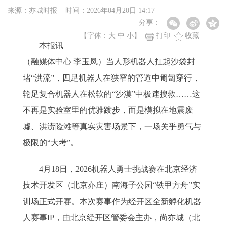
来源：亦城时报 时间：2026年04月20日 14:17
分享：
【字体：
大
中
小
】
打印
收藏
本报讯
（融媒体中心 李玉凤）当人形机器人扛起沙袋封
堵“洪流”，四足机器人在狭窄的管道中匍匐穿行，
轮足复合机器人在松软的“沙漠”中极速搜救……这
不再是实验室里的优雅踱步，而是模拟在地震废
墟、洪涝险滩等真实灾害场景下，一场关乎勇气与
极限的“大考”。
4月18日，2026机器人勇士挑战赛在北京经济
技术开发区（北京亦庄）南海子公园“铁甲方舟”实
训场正式开赛。本次赛事作为经开区全新孵化机器
人赛事IP，由北京经开区管委会主办，尚亦城（北