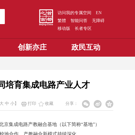
访问我的专属空间
EN
繁體
智能问答
无障碍
移动版
长者专区
创新亦庄
政民互动
协同培育集成电路产业人才
大
中
小
】
打印
收藏
分享：
北京集成电路产教融合基地（以下简称“基地”）
，校地合作、产教融合新模式持续深化。