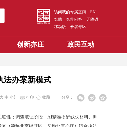
访问我的专属空间
EN
繁體
智能问答
无障碍
移动版
长者专区
创新亦庄
政民互动
助执法办案新模式
大
中
小
】
打印
收藏
分享：
联性；调查取证阶段，AI精准提醒缺失材料、判
发区（简称北京经开区，又称北京亦庄）综合执法