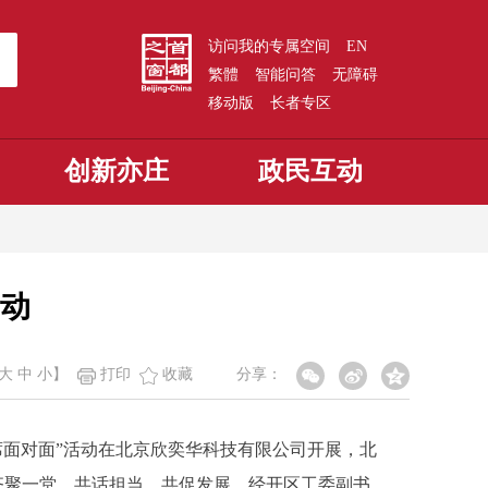
访问我的专属空间
EN
繁體
智能问答
无障碍
移动版
长者专区
创新亦庄
政民互动
动
大
中
小
】
打印
收藏
分享：
席面对面”活动在北京欣奕华科技有限公司开展，北
齐聚一堂，共话担当、共促发展。经开区工委副书