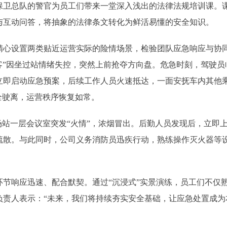
总队的警官为员工们带来一堂深入浅出的法律法规培训课。课
与互动问答，将抽象的法律条文转化为鲜活易懂的安全知识。
设置两类贴近运营实际的险情场景，检验团队应急响应与协同
客”因坐过站情绪失控，突然上前抢夺方向盘。危急时刻，驾驶
立即启动应急预案，后续工作人员火速抵达，一面安抚车内其他
全驶离，运营秩序恢复如常。
站一层会议室突发“火情”，浓烟冒出。后勤人员发现后，立即
散。与此同时，公司义务消防员迅疾行动，熟练操作灭火器等设备，
。
响应迅速、配合默契。通过“沉浸式”实景演练，员工们不仅熟
负责人表示：“未来，我们将持续夯实安全基础，让应急处置成为