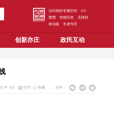
访问我的专属空间
EN
繁體
智能问答
无障碍
移动版
长者专区
创新亦庄
政民互动
线
大
中
小
】
打印
收藏
分享：