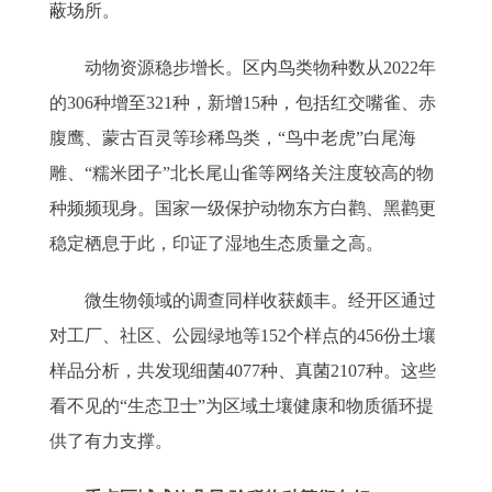
蔽场所。
动物资源稳步增长。区内鸟类物种数从2022年
的306种增至321种，新增15种，包括红交嘴雀、赤
腹鹰、蒙古百灵等珍稀鸟类，“鸟中老虎”白尾海
雕、“糯米团子”北长尾山雀等网络关注度较高的物
种频频现身。国家一级保护动物东方白鹳、黑鹳更
稳定栖息于此，印证了湿地生态质量之高。
微生物领域的调查同样收获颇丰。经开区通过
对工厂、社区、公园绿地等152个样点的456份土壤
样品分析，共发现细菌4077种、真菌2107种。这些
看不见的“生态卫士”为区域土壤健康和物质循环提
供了有力支撑。