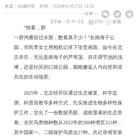
来源：亦城时报 时间：2026年02月27日 14:56
分享：
【字体：
大
中
小
】
打印
收藏
“快看，那
一群鸿雁掠过水面，数量真不少！”在南海子公
园，市民李女士用相机记录下珍贵画面。如今在北
京亦庄，无论是南海子的芦苇荡、亦庄调节池的浅
滩，还是社区的口袋公园，都能邂逅人与自然和谐
共生的生动场景。
2025年，北京经开区通过生态修复、科学监
测、科普宣教等多种方式，扎实推进生物多样性保
护工作，交出了一份数据亮眼、成效显著的生态答
卷。全区鸟类物种数从2022年的306种增至321种，
其中国家一、二级保护鸟类达27种。共记录维管束