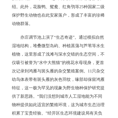
绍。此外，花脸鸭、鸳鸯、红角鸮等25种国家二级
保护野生动物也在此安家落户，形成了丰富的珍稀
动物群落。
亦庄调节池上演了“生态奇迹”。通过模拟自然
湿地结构，堆叠微型岛屿、种植菖蒲与芦苇等水生
植物，这里形成了浅滩与深水交错的生态空间，不
仅吸引被誉为“水中大熊猫”的桃花水母现身，更首
次记录到鸿雁与斑头雁的杂交繁殖案例。11只杂交
幼鸟体表带有斑头雁的灰色羽纹，喙部却保留鸿雁
特征，这一极为罕见的现象为野生物种保护研究提
供了新思路。“我们没想到城市人工湿地能为不同
物种提供如此适宜的繁殖环境，这为城市生态治理
积累了宝贵经验。”经开区生态环境建设局有关负