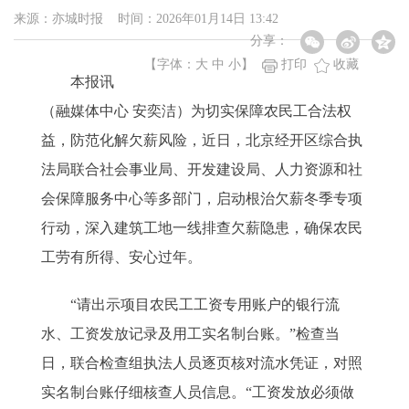
来源：亦城时报 时间：2026年01月14日 13:42
分享：
【字体：
大
中
小
】
打印
收藏
本报讯
（融媒体中心 安奕洁）为切实保障农民工合法权
益，防范化解欠薪风险，近日，北京经开区综合执
法局联合社会事业局、开发建设局、人力资源和社
会保障服务中心等多部门，启动根治欠薪冬季专项
行动，深入建筑工地一线排查欠薪隐患，确保农民
工劳有所得、安心过年。
“请出示项目农民工工资专用账户的银行流
水、工资发放记录及用工实名制台账。”检查当
日，联合检查组执法人员逐页核对流水凭证，对照
实名制台账仔细核查人员信息。“工资发放必须做